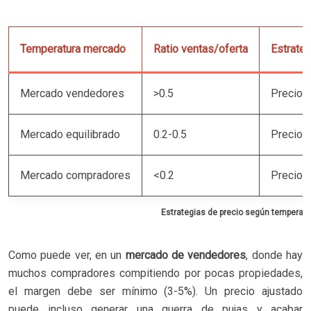
Temperatura mercado
Ratio ventas/oferta
Estrate
Mercado vendedores
>0.5
Precio a
Mercado equilibrado
0.2-0.5
Precio 
Mercado compradores
<0.2
Precio a
Estrategias de precio según temperat
Como puede ver, en un
mercado de vendedores
, donde hay
muchos compradores compitiendo por pocas propiedades,
el margen debe ser mínimo (3-5%). Un precio ajustado
puede incluso generar una guerra de pujas y acabar