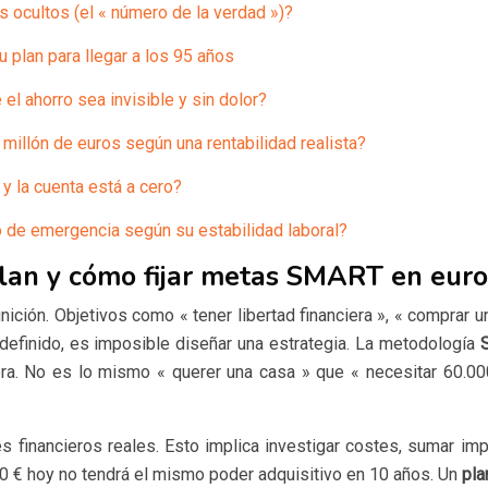
s ocultos (el « número de la verdad »)?
u plan para llegar a los 95 años
l ahorro sea invisible y sin dolor?
 millón de euros según una rentabilidad realista?
 y la cuenta está a cero?
 de emergencia según su estabilidad laboral?
 plan y cómo fijar metas SMART en eur
finición. Objetivos como « tener libertad financiera », « comprar
 definido, es imposible diseñar una estrategia. La metodología
era. No es lo mismo « querer una casa » que « necesitar 60.00
inancieros reales. Esto implica investigar costes, sumar impue
.000 € hoy no tendrá el mismo poder adquisitivo en 10 años. Un
pla